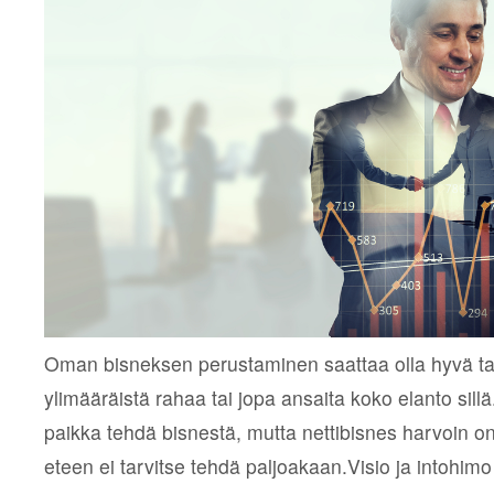
Oman bisneksen perustaminen saattaa olla hyvä t
ylimääräistä rahaa tai jopa ansaita koko elanto sillä.
paikka tehdä bisnestä, mutta nettibisnes harvoin on
eteen ei tarvitse tehdä paljoakaan.Visio ja intohimo o