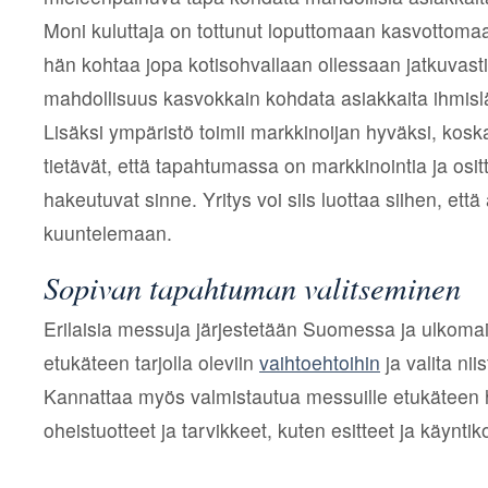
Moni kuluttaja on tottunut loputtomaan kasvottomaan
hän kohtaa jopa kotisohvallaan ollessaan jatkuvasti
mahdollisuus kasvokkain kohdata asiakkaita ihmisl
Lisäksi ympäristö toimii markkinoijan hyväksi, koska
tietävät, että tapahtumassa on markkinointia ja osit
hakeutuvat sinne. Yritys voi siis luottaa siihen, ett
kuuntelemaan.
Sopivan tapahtuman valitseminen
Erilaisia messuja järjestetään Suomessa ja ulkomai
etukäteen tarjolla oleviin
vaihtoehtoihin
ja valita nii
Kannattaa myös valmistautua messuille etukäteen h
oheistuotteet ja tarvikkeet, kuten esitteet ja käyntiko