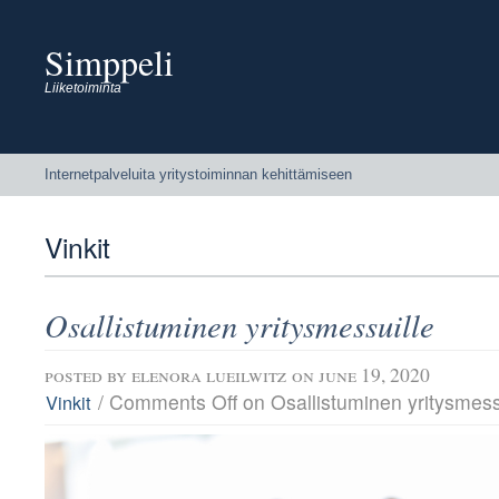
Simppeli
Liiketoiminta
Internetpalveluita yritystoiminnan kehittämiseen
Vinkit
Osallistuminen yritysmessuille
posted by
elenora lueilwitz
on june 19, 2020
/
Comments Off
on Osallistuminen yritysmess
Vinkit