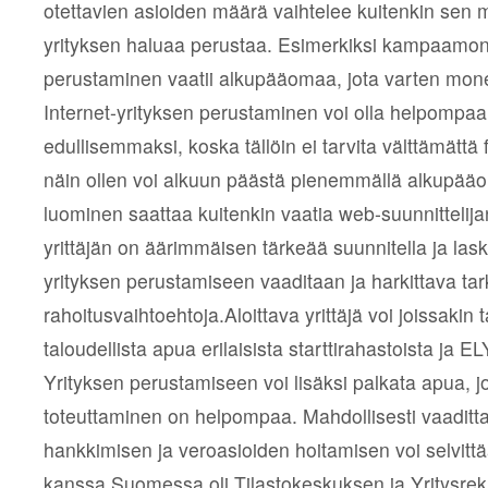
otettavien asioiden määrä vaihtelee kuitenkin sen
yrityksen haluaa perustaa. Esimerkiksi kampaamon
perustaminen vaatii alkupääomaa, jota varten mone
Internet-yrityksen perustaminen voi olla helpompaa 
edullisemmaksi, koska tällöin ei tarvita välttämättä fy
näin ollen voi alkuun päästä pienemmällä alkupääom
luominen saattaa kuitenkin vaatia web-suunnittelija
yrittäjän on äärimmäisen tärkeää suunnitella ja las
yrityksen perustamiseen vaaditaan ja harkittava tar
rahoitusvaihtoehtoja.Aloittava yrittäjä voi joissaki
taloudellista apua erilaisista starttirahastoista ja E
Yrityksen perustamiseen voi lisäksi palkata apua, jol
toteuttaminen on helpompaa. Mahdollisesti vaadittav
hankkimisen ja veroasioiden hoitamisen voi selvitt
kanssa.Suomessa oli Tilastokeskuksen ja Yritysre