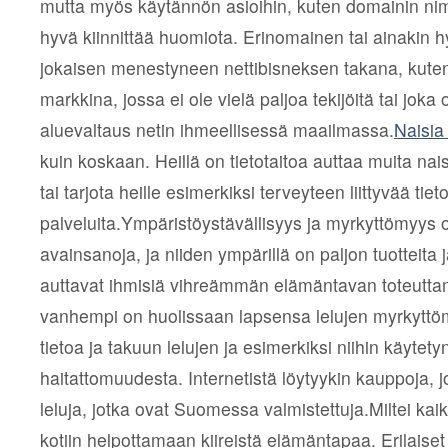
mutta myös käytännön asioihin, kuten domainin ni
hyvä kiinnittää huomiota. Erinomainen tai ainakin h
jokaisen menestyneen nettibisneksen takana, kut
markkina, jossa ei ole vielä paljoa tekijöitä tai joka
aluevaltaus netin ihmeellisessä maailmassa.
Naisia 
kuin koskaan. Heillä on tietotaitoa auttaa muita na
tai tarjota heille esimerkiksi terveyteen liittyvää tieto
palveluita.Ympäristöystävällisyys ja myrkyttömyys 
avainsanoja, ja niiden ympärillä on paljon tuotteita j
auttavat ihmisiä vihreämmän elämäntavan toteutta
vanhempi on huolissaan lapsensa lelujen myrkyttö
tietoa ja takuun lelujen ja esimerkiksi niihin käytet
haitattomuudesta. Internetistä löytyykin kauppoja, jois
leluja, jotka ovat Suomessa valmistettuja.Miltei kai
kotiin helpottamaan kiireistä elämäntapaa. Erilaiset