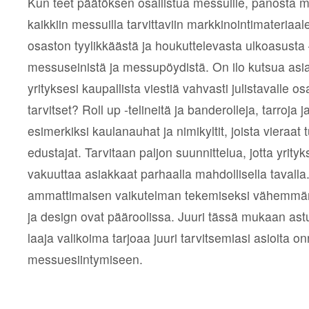
Kun teet päätöksen osallistua messuille, panosta 
kaikkiin messuilla tarvittaviin markkinointimateriaal
osaston tyylikkäästä ja houkuttelevasta ulkoasusta 
messuseinistä ja messupöydistä. On ilo kutsua asiakk
yrityksesi kaupallista viestiä vahvasti julistavalle o
tarvitset? Roll up -telineitä ja banderolleja, tarroja ja
esimerkiksi kaulanauhat ja nimikyltit, joista vieraat 
edustajat. Tarvitaan paljon suunnittelua, jotta yrityks
vakuuttaa asiakkaat parhaalla mahdollisella tavalla
ammattimaisen vaikutelman tekemiseksi vähemmän
ja design ovat pääroolissa. Juuri tässä mukaan as
laaja valikoima tarjoaa juuri tarvitsemiasi asioita 
messuesiintymiseen.