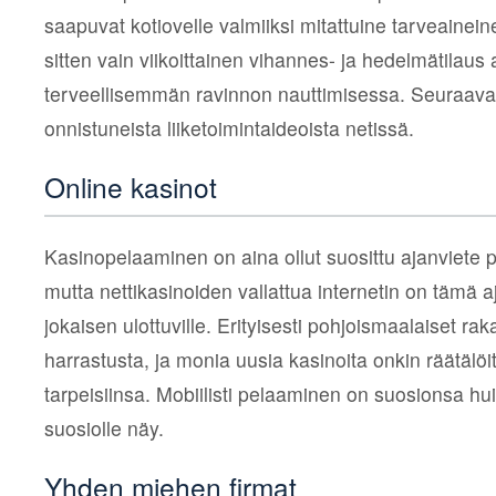
saapuvat kotiovelle valmiiksi mitattuine tarveainein
sitten vain viikoittainen vihannes- ja hedelmätilaus 
terveellisemmän ravinnon nauttimisessa. Seuraavass
onnistuneista liiketoimintaideoista netissä.
Online kasinot
Kasinopelaaminen on aina ollut suosittu ajanviete pi
mutta nettikasinoiden vallattua internetin on tämä aj
jokaisen ulottuville. Erityisesti pohjoismaalaiset rak
harrastusta, ja monia uusia kasinoita onkin räätälöi
tarpeisiinsa. Mobiilisti pelaaminen on suosionsa hu
suosiolle näy.
Yhden miehen firmat