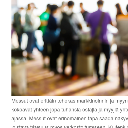
Messut ovat erittäin tehokas markkinoinnin ja myy
kokoavat yhteen jopa tuhansia ostajia ja myyjiä yh
ajassa. Messut ovat erinomainen tapa saada näkyvyy
loistava tilaisuus myös verkostoitumiseen. Kuitenki