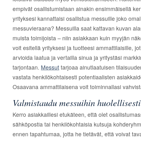
empivät osallistumistaan ainakin ensimmäisellä kerr
yrityksesi kannattaisi osallistua messuille joko omall
messuvieraana? Messuilla saat kattavan kuvan alas
muista toimijoista – niin asiakkaan kuin myyjän nä
voit esitellä yrityksesi ja tuotteesi ammattilaisille, j
arvioida laatua ja vertailla sinua ja yritystäsi mar
tarjontaan.
Messut
tarjoaa ainutlaatuisen tilaisuude
vastata henkilökohtaisesti potentiaalisten asiakkai
Osaavana ammattilaisena voit toiminnallasi vahvista
Valmistaudu messuihin huolellisesti
Kerro asiakkaillesi etukäteen, että olet osallistuma
sähköpostia tai henkilökohtaisia kutsuja kohderyhm
ennen tapahtumaa, jotta he tietävät, että voivat tava