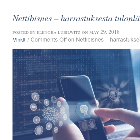
Nettibisnes – harrastuksesta tulonlä
posted by
elenora lueilwitz
on may 29, 2018
/
Comments Off
on Nettibisnes – harrastukses
Vinkit