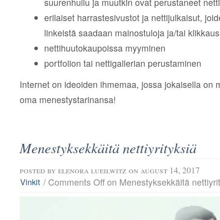
suurenhullu ja muutkin ovat perustaneet netti
erilaiset harrastesivustot ja nettijulkaisut, jo
linkeistä saadaan mainostuloja ja/tai klikkaus
nettihuutokaupoissa myyminen
portfolion tai nettigallerian perustaminen
Internet on ideoiden ihmemaa, jossa jokaisella on 
oma menestystarinansa!
Menestyksekkäitä nettiyrityksiä
posted by
elenora lueilwitz
on august 14, 2017
/
Comments Off
on Menestyksekkäitä nettiyri
Vinkit