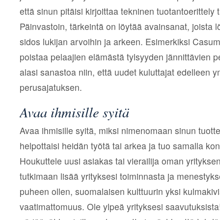
että sinun pitäisi kirjoittaa tekninen tuotantoerittely 
Päinvastoin, tärkeintä on löytää avainsanat, joista l
sidos lukijan arvoihin ja arkeen. Esimerkiksi Casum
poistaa pelaajien elämästä tylsyyden jännittävien pe
alasi sanastoa niin, että uudet kuluttajat edelleen 
perusajatuksen.
Avaa ihmisille syitä
Avaa ihmisille syitä, miksi nimenomaan sinun tuottee
helpottaisi heidän työtä tai arkea ja tuo samalla kon
Houkuttele uusi asiakas tai vierailija oman yrityksen 
tutkimaan lisää yrityksesi toiminnasta ja menestyk
puheen ollen, suomalaisen kulttuurin yksi kulmakivi
vaatimattomuus. Ole ylpeä yrityksesi saavutuksista