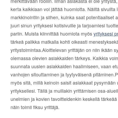
merkittävään rooliin. Ilman asiakasta ei ole yritystä,
kerta kaikkiaan voi jättää huomiotta. Näiltä sivuilta 
markkinointiin ja siihen, kuinka saat potentiaaliset
juuri sinun yrityksesi kotisivuille ja tarjoamiesi tuot
pariin. Muista kiinnittää huomiota myös
yrityksesi pr
tärkeä palikka matkalla kohti oikeasti menestyksek
yritystoimintaa.Aloittelevan yrittäjän on niin ikään s
olemassa olevien asiakkaiden tärkeys. Kaikkia voi
suunnata uusien asiakkaiden haalimiseen, vaan etusij
vanhojen sitouttaminen ja tyytyväisenä pitäminen.P
myös sitä, millä keinoin saisit asiakkaat pysymään u
yrityksellesi. Tällä ja muillakin yrittämisen osa-alue
unelmien ja kovien tavoitteidenkin keskellä tärkeää
näin toimii fiksu yrittäjä.