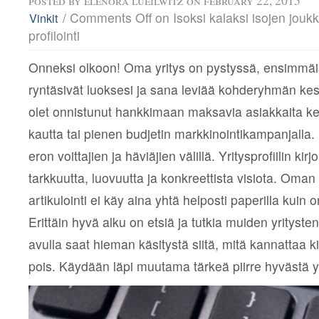
posted by
elenora lueilwitz
on february 22, 2015
/
Comments Off
on Isoksi kalaksi isojen jou
Vinkit
profilointi
Onneksi olkoon! Oma yritys on pystyssä, ensimmäi
ryntäsivät luoksesi ja sana leviää kohderyhmän ke
olet onnistunut hankkimaan maksavia asiakkaita k
kautta tai pienen budjetin markkinointikampanjalla
eron voittajien ja häviäjien välillä. Yritysprofiilin kir
tarkkuutta, luovuutta ja konkreettista visiota. Oman 
artikulointi ei käy aina yhtä helposti paperilla kuin 
Erittäin hyvä alku on etsiä ja tutkia muiden yritysten 
avulla saat hieman käsitystä siitä, mitä kannattaa kir
pois. Käydään läpi muutama tärkeä piirre hyvästä yri