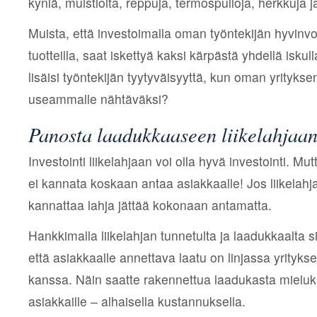
kyniä, muistioita, reppuja, termospulloja, herkkuja j
Muista, että investoimalla oman työntekijän hyvinvoi
tuotteilla, saat iskettyä kaksi kärpästä yhdellä iskul
lisäisi työntekijän tyytyväisyyttä, kun oman yrityksen
useammalle nähtäväksi?
Panosta laadukkaaseen liikelahjaa
Investointi liikelahjaan voi olla hyvä investointi. Mu
ei kannata koskaan antaa asiakkaalle! Jos liikelahj
kannattaa lahja jättää kokonaan antamatta.
Hankkimalla liikelahjan tunnetulta ja laadukkaalta si
että asiakkaalle annettava laatu on linjassa yrityk
kanssa. Näin saatte rakennettua laadukasta mieluk
asiakkaille – alhaisella kustannuksella.