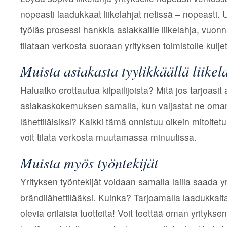
nopeasti laadukkaat liikelahjat netissä – nopeasti.
työläs prosessi hankkia asiakkaille liikelahja, vuonn
tilataan verkosta suoraan yrityksen toimistolle kulje
Muista asiakasta tyylikkäällä liikel
Haluatko erottautua kilpailijoista? Mitä jos tarjoasit
asiakaskokemuksen samalla, kun valjastat ne oman 
lähettiläisiksi? Kaikki tämä onnistuu oikein mitoitetul
voit tilata verkosta muutamassa minuutissa.
Muista myös työntekijät
Yrityksen työntekijät voidaan samalla lailla saada y
brändilähettilääksi. Kuinka? Tarjoamalla laadukkait
olevia erilaisia tuotteita! Voit teettää oman yrityks