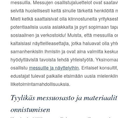
messuilla. Messujen osallistujaluettelot ovat saatavi
selvitä huolellisesti keitä sinulle tärkeitä henkilöitä 
Mieti ketkä saattaisivat olla kiinnostuneita yritykses
potentiaalisia uusia asiakkaita ja pyri sopimaan ta
sosiaalinen ja verkostoidu! Muista, että messuilla 
kaltaisiasi näytteilleasettajia, jotka haluavat olla y
samanhenkisiin ihmisiin ja ovat aina valmiita kes
hyödyttävistä tavoista tehdä yhteistyötä. Yksinomaa
osallistu
messuille ja näyttelyihin
. Erilaiset konsultit
edustajat tulevat paikalle etsimään uusia mielenkiint
liiketoimintamahdollisuuksia.
Tyylikäs messuosasto ja materiaali
onnistumisen