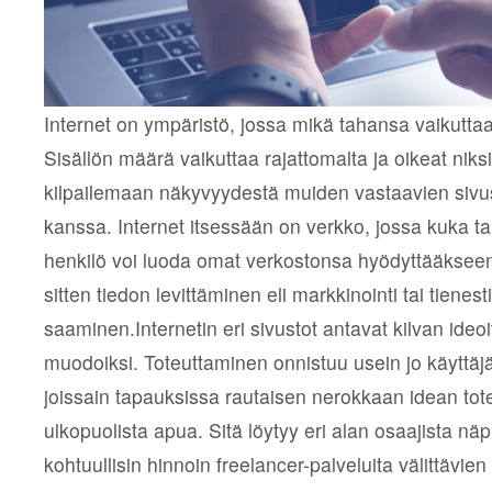
Internet on ympäristö, jossa mikä tahansa vaikuttaa
Sisällön määrä vaikuttaa rajattomalta ja oikeat niks
kilpailemaan näkyvyydestä muiden vastaavien sivu
kanssa. Internet itsessään on verkko, jossa kuka t
henkilö voi luoda omat verkostonsa hyödyttääkseen
sitten tiedon levittäminen eli markkinointi tai tienest
saaminen.Internetin eri sivustot antavat kilvan ideo
muodoiksi. Toteuttaminen onnistuu usein jo käyttäjäl
joissain tapauksissa rautaisen nerokkaan idean tot
ulkopuolista apua. Sitä löytyy eri alan osaajista näp
kohtuullisin hinnoin freelancer-palveluita välittävien