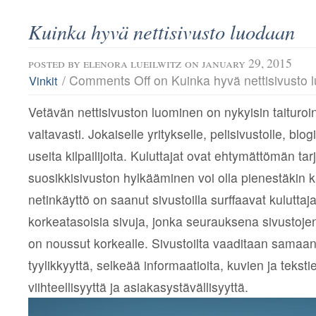
Kuinka hyvä nettisivusto luodaan
posted by
elenora lueilwitz
on january 29, 2015
/
Comments Off
on Kuinka hyvä nettisivusto 
Vinkit
Vetävän nettisivuston luominen on nykyisin taituroint
valtavasti. Jokaiselle yritykselle, pelisivustolle, blogi
useita kilpailijoita. Kuluttajat ovat ehtymättömän t
suosikkisivuston hylkääminen voi olla pienestäkin ki
netinkäyttö on saanut sivustoilla surffaavat kulutta
korkeatasoisia sivuja, jonka seurauksena sivustojen
on noussut korkealle. Sivustoilta vaaditaan samaan
tyylikkyyttä, selkeää informaatioita, kuvien ja tekst
viihteellisyyttä ja asiakasystävällisyyttä.