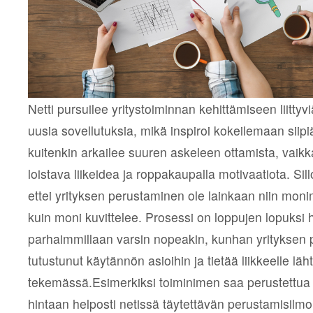
Netti pursuilee yritystoiminnan kehittämiseen liittyv
uusia sovellutuksia, mikä inspiroi kokeilemaan siipi
kuitenkin arkailee suuren askeleen ottamista, vaikk
loistava liikeidea ja roppakaupalla motivaatiota. Sil
ettei yrityksen perustaminen ole lainkaan niin monim
kuin moni kuvittelee. Prosessi on loppujen lopuksi 
parhaimmillaan varsin nopeakin, kunhan yrityksen 
tutustunut käytännön asioihin ja tietää liikkeelle lä
tekemässä.Esimerkiksi toiminimen saa perustettu
hintaan helposti netissä täytettävän perustamisilmo