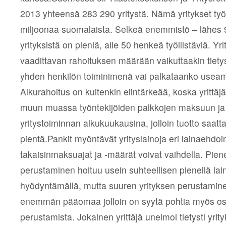
2013 yhteensä 283 290 yritystä. Nämä yritykset työl
miljoonaa suomalaista. Selkeä enemmistö – lähes 9
yrityksistä on pieniä, alle 50 henkeä työllistäviä. 
vaadittavan rahoituksen määrään vaikuttaakin tietyst
yhden henkilön toiminimenä vai palkataanko useamp
Alkurahoitus on kuitenkin elintärkeää, koska yrittäj
muun muassa työntekijöiden palkkojen maksuun ja ta
yritystoiminnan alkukuukausina, jolloin tuotto saatta
pientä.Pankit myöntävät yrityslainoja eri lainaehdoin
takaisinmaksuajat ja -määrät voivat vaihdella. Pien
perustaminen hoituu usein suhteellisen pienellä lain
hyödyntämällä, mutta suuren yrityksen perustamine
enemmän pääomaa jolloin on syytä pohtia myös os
perustamista. Jokainen yrittäjä unelmoi tietysti yri