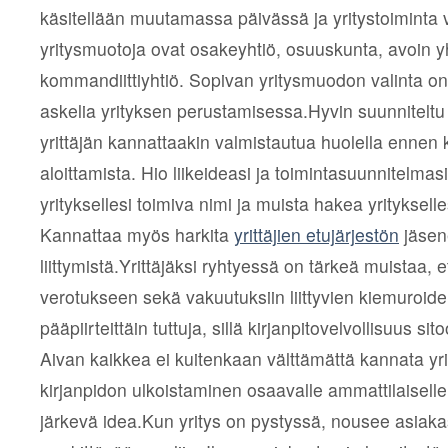
käsitellään muutamassa päivässä ja yritystoiminta v
yritysmuotoja ovat osakeyhtiö, osuuskunta, avoin yh
kommandiittiyhtiö. Sopivan yritysmuodon valinta o
askelia yrityksen perustamisessa.Hyvin suunniteltu 
yrittäjän kannattaakin valmistautua huolella ennen
aloittamista. Hio liikeideasi ja toimintasuunnitelmas
yrityksellesi toimiva nimi ja muista hakea yritykselle
Kannattaa myös harkita
yrittäjien etujärjestön
jäsen
liittymistä.Yrittäjäksi ryhtyessä on tärkeä muistaa, e
verotukseen sekä vakuutuksiin liittyvien kiemuroide
pääpiirteittäin tuttuja, sillä kirjanpitovelvollisuus sit
Aivan kaikkea ei kuitenkaan välttämättä kannata yri
kirjanpidon ulkoistaminen osaavalle ammattilaiselle 
järkevä idea.Kun yritys on pystyssä, nousee asiak