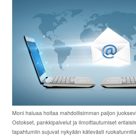
Moni haluaa hoitaa mahdollisimman paljon juoksevis
Ostokset, pankkipalvelut ja ilmoittautumiset erilaisiin
tapahtumiin sujuvat nykyään kätevästi ruokatunnilla