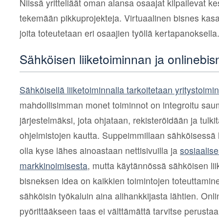
Niissä yritteliäät oman alansa osaajat kilpailevat
tekemään pikkuprojekteja. Virtuaalinen bisnes kasa
joita toteutetaan eri osaajien työllä kertapanoksella
Sähköisen liiketoiminnan ja onlinebi
Sähköisellä liiketoiminnalla tarkoitetaan yritystoimi
mahdollisimman monet toiminnot on integroitu sau
järjestelmäksi, jota ohjataan, rekisteröidään ja tulk
ohjelmistojen kautta. Suppeimmillaan sähköisessä l
olla kyse lähes ainoastaan nettisivuilla ja
sosiaalis
markkinoimisesta
, mutta käytännössä sähköisen lii
bisneksen idea on kaikkien toimintojen toteuttamin
sähköisin työkaluin aina alihankkijasta lähtien. Onl
pyörittääkseen taas ei välttämättä tarvitse perusta