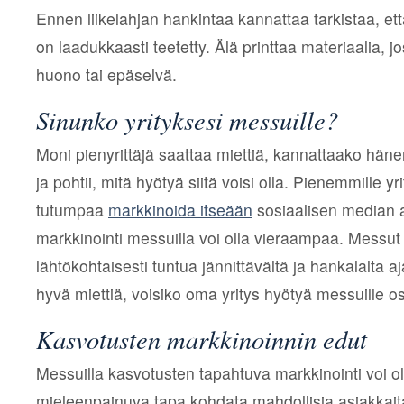
Ennen liikelahjan hankintaa kannattaa tarkistaa, et
on laadukkaasti teetetty. Älä printtaa materiaalia, j
huono tai epäselvä.
Sinunko yrityksesi messuille?
Moni pienyrittäjä saattaa miettiä, kannattaako häne
ja pohtii, mitä hyötyä siitä voisi olla. Pienemmille yr
tutumpaa
markkinoida itseään
sosiaalisen median a
markkinointi messuilla voi olla vieraampaa. Messut
lähtökohtaisesti tuntua jännittävältä ja hankalalta a
hyvä miettiä, voisiko oma yritys hyötyä messuille os
Kasvotusten markkinoinnin edut
Messuilla kasvotusten tapahtuva markkinointi voi ol
mieleenpainuva tapa kohdata mahdollisia asiakkaita