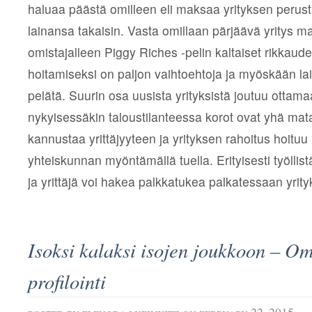
haluaa päästä omilleen eli maksaa yrityksen perus
lainansa takaisin. Vasta omillaan pärjäävä yritys m
omistajalleen Piggy Riches -pelin kaltaiset rikkaud
hoitamiseksi on paljon vaihtoehtoja ja myöskään lai
pelätä. Suurin osa uusista yrityksistä joutuu ottama
nykyisessäkin taloustilanteessa korot ovat yhä mata
kannustaa yrittäjyyteen ja yrityksen rahoitus hoitu
yhteiskunnan myöntämällä tuella. Erityisesti työlli
ja yrittäjä voi hakea palkkatukea palkatessaan yrity
Isoksi kalaksi isojen joukkoon – O
profilointi