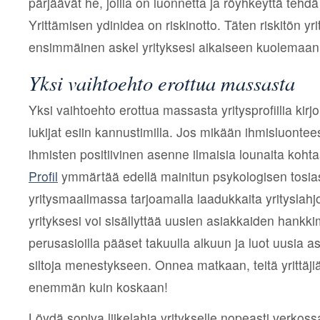
pärjäävät he, joilla on luonnetta ja röyhkeyttä tehdä 
Yrittämisen ydinidea on riskinotto. Täten riskitön yrit
ensimmäinen askel yrityksesi aikaiseen kuolemaan
Yksi vaihtoehto erottua massasta
Yksi vaihtoehto erottua massasta yritysprofiilia kirj
lukijat esiin kannustimilla. Jos mikään ihmisluonte
ihmisten positiivinen asenne ilmaisia lounaita koht
Profil
ymmärtää edellä mainitun psykologisen tosia
yritysmaailmassa tarjoamalla laadukkaita yrityslahjo
yrityksesi voi sisällyttää uusien asiakkaiden hankki
perusasioilla pääset takuulla alkuun ja luot uusia a
siltoja menestykseen. Onnea matkaan, teitä yrittäj
enemmän kuin koskaan!
Löydä sopiva liikelahja yritykselle nopeasti verkoss